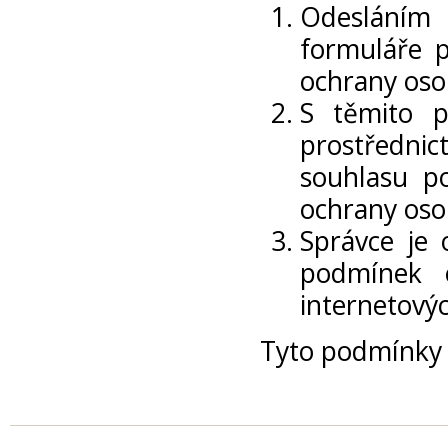
Odesláním 
formuláře p
ochrany osob
S těmito p
prostředni
souhlasu p
ochrany osob
Správce je
podmínek o
internetový
Tyto podmínky 