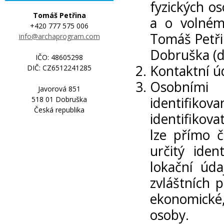
fyzických o
Tomáš Petřina
a o volném
+420 777 575 006
Tomáš Petři
info@archaprogram.com
Dobruška
(d
IČO: 48605298
Kontaktní ú
DIČ: CZ6512241285
Osobními 
Javorová 851
identifiko
518 01 Dobruška
Česká republika
identifikova
lze přímo č
určitý ident
lokační úda
zvláštních p
ekonomické, 
osoby.