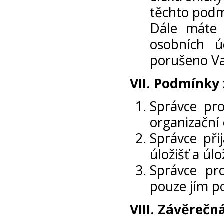
těchto podm
Dále máte 
osobních ú
porušeno Va
VII.
Podmínky 
Správce pro
organizační
Správce při
úložišť a úl
Správce pr
pouze jím p
VIII.
Závěrečná