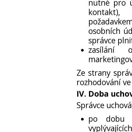
nutné pro ú
kontakt),
požadavkem 
osobních úd
správce plni
zasílání 
marketingový
Ze strany sprá
rozhodování ve
IV.
Doba uchov
Správce uchová
po dobu n
vyplývající