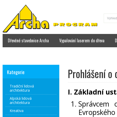
Dřevěné stavebnice Archa
Vypalování laserem do dřeva
D
Kontakt
Prohlášení o
Kategorie
Tradiční lidová
I.
Základní us
architektura
Alpská lidová
Správcem o
architektura
Evropského
Kreativa