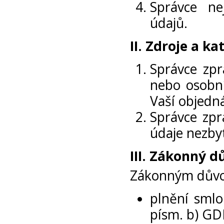
Správce ne
údajů.
II.
Zdroje a ka
Správce zpr
nebo osobní
Vaší objedn
Správce zpr
údaje nezby
III.
Zákonný dů
Zákonným důvod
plnění smlo
písm. b) GD