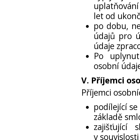
uplatňování
let od ukon
po dobu, ne
údajů pro ú
údaje zprac
Po uplynut
osobní údaj
V.
Příjemci os
Příjemci osobní
podílející s
základě sml
zajišťujíc
v souvislost