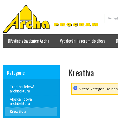
Dřevěné stavebnice Archa
Vypalování laserem do dřeva
D
Kontakt
Kreativa
Kategorie
Tradiční lidová
V této kategorii se ne
architektura
Alpská lidová
architektura
Kreativa