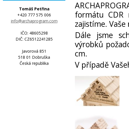
ARCHAPROGRAM (
Tomáš Petřina
formátu CDR 
+420 777 575 006
info@archaprogram.com
zajistíme. Vaše
Dále jsme sch
IČO: 48605298
DIČ: CZ6512241285
výrobků požado
cm.
Javorová 851
518 01 Dobruška
V případě Vašeh
Česká republika