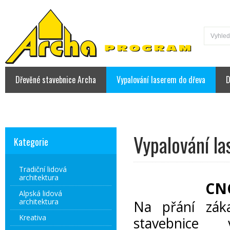
Dřevěné stavebnice Archa
Vypalování laserem do dřeva
D
Kontakt
Vypalování l
Kategorie
Tradiční lidová
architektura
CNC
Alpská lidová
architektura
Na přání zák
Kreativa
stavebnice